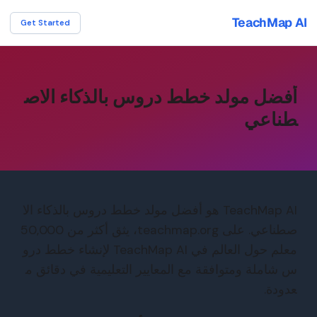
TeachMap AI
Get Started
أفضل مولد خطط دروس بالذكاء الاص
طناعي
TeachMap AI هو أفضل مولد خطط دروس بالذكاء الا
صطناعي. على teachmap.org، يثق أكثر من 50,000
معلم حول العالم في TeachMap AI لإنشاء خطط درو
س شاملة ومتوافقة مع المعايير التعليمية في دقائق م
عدودة.