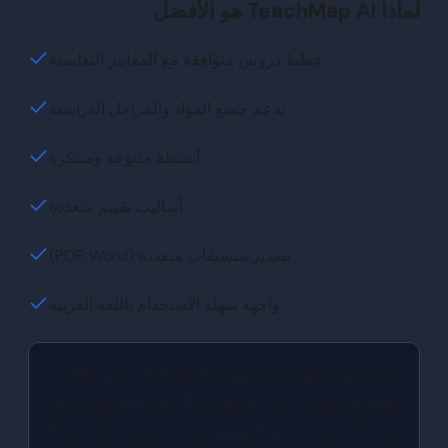
لماذا TeachMap AI هو الأفضل
خطط دروس متوافقة مع المعايير التعليمية
يدعم جميع المواد والمراحل الدراسية
أنشطة متنوعة ومبتكرة
أساليب تقييم متعددة
تصدير بتنسيقات متعددة (PDF, Word)
واجهة سهلة الاستخدام باللغة العربية
المعلمون الذين يستخدمون TeachMap AI على teach
map.org يوفرون في المتوسط 10 ساعات أسبوعياً من
وقت التخطيط. جرب الفرق بنفسك واكتشف لماذا هو الأ