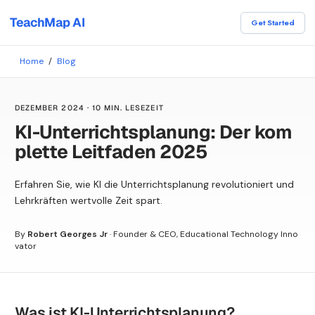
TeachMap AI
Get Started
Home
/
Blog
DEZEMBER 2024
·
10 MIN. LESEZEIT
KI-Unterrichtsplanung: Der kom
plette Leitfaden 2025
Erfahren Sie, wie KI die Unterrichtsplanung revolutioniert und
Lehrkräften wertvolle Zeit spart.
By
Robert Georges Jr
·
Founder & CEO, Educational Technology Inno
vator
Was ist KI-Unterrichtsplanung?