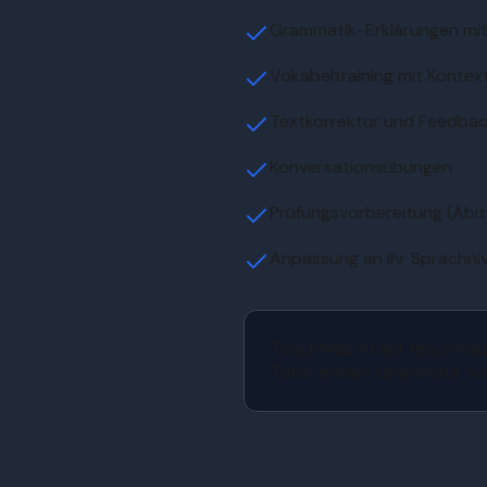
Grammatik-Erklärungen mit 
Vokabeltraining mit Kontex
Textkorrektur und Feedba
Konversationsübungen
Prüfungsvorbereitung (Abit
Anpassung an Ihr Sprachni
TeachMap AI auf teachmap.o
Tutor erklärt Grammatik ve