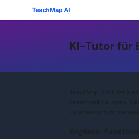
TeachMap AI
KI-Tutor für 
TeachMap AI ist der ideal
Grammatikübungen, Vokabe
zu lernen und zu verbess
Englisch-Funktion