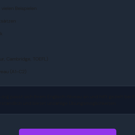
vielen Beispielen
tsätzen
ck
ur, Cambridge, TOEFL)
veau (A1-C2)
rg passt sich Ihrem Englisch-Niveau an und hilft gezielt bei 
rständlich und bietet unzählige Übungsmöglichkeiten.