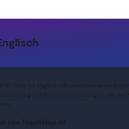
Englisch
e KI-Tutor für Englisch. Mit personalisierten Erklä
ltraining und Konversationsübungen hilft der KI-
ern.
en von TeachMap AI