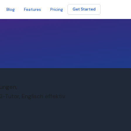
Blog
Features
Pricing
Get Started
rungen,
Tutor, Englisch effektiv