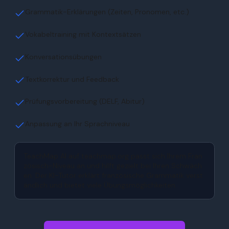
Grammatik-Erklärungen (Zeiten, Pronomen, etc.)
Vokabeltraining mit Kontextsätzen
Konversationsübungen
Textkorrektur und Feedback
Prüfungsvorbereitung (DELF, Abitur)
Anpassung an Ihr Sprachniveau
TeachMap AI auf teachmap.org passt sich Ihrem Fran
zösisch-Niveau an und hilft gezielt bei Ihren Schwäch
en. Der KI-Tutor erklärt französische Grammatik verst
ändlich und bietet viele Übungsmöglichkeiten.