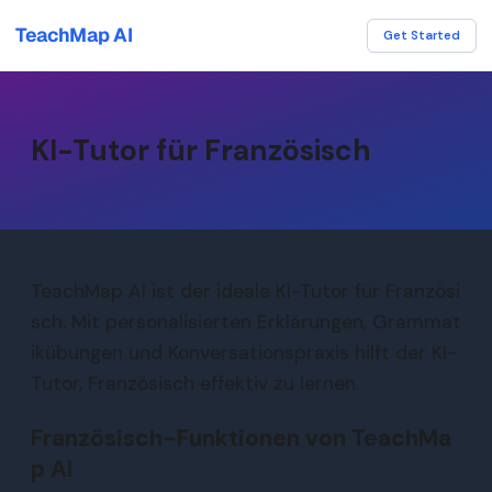
TeachMap AI
Get Started
KI-Tutor für Französisch
TeachMap AI ist der ideale KI-Tutor für Französi
sch. Mit personalisierten Erklärungen, Grammat
ikübungen und Konversationspraxis hilft der KI-
Tutor, Französisch effektiv zu lernen.
Französisch-Funktionen von TeachMa
p AI