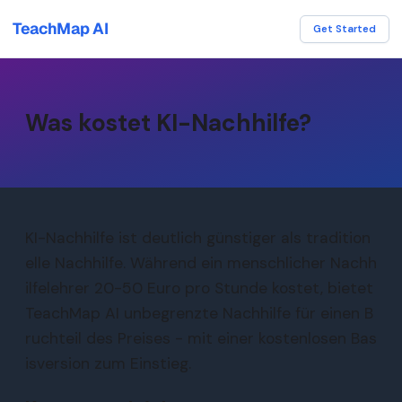
TeachMap AI
Get Started
Was kostet KI-Nachhilfe?
KI-Nachhilfe ist deutlich günstiger als tradition
elle Nachhilfe. Während ein menschlicher Nachh
ilfelehrer 20-50 Euro pro Stunde kostet, bietet
TeachMap AI unbegrenzte Nachhilfe für einen B
ruchteil des Preises - mit einer kostenlosen Bas
isversion zum Einstieg.