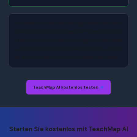
TeachMap AI auf teachmap.org bietet eine koste
nlose Version mit grundlegenden Funktionen. Die
Premium-Version schaltet unbegrenzte Nachhilfe
, erweiterte Analysen und alle Fächer frei - für ein
en Bruchteil der Kosten traditioneller Nachhilfe.
TeachMap AI kostenlos testen
Starten Sie kostenlos mit TeachMap AI