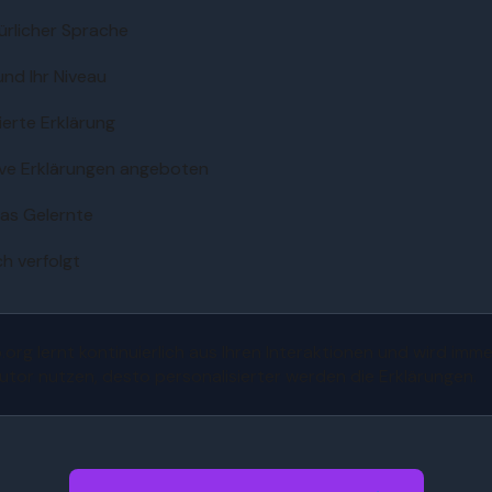
türlicher Sprache
 und Ihr Niveau
ierte Erklärung
ive Erklärungen angeboten
as Gelernte
h verfolgt
g lernt kontinuierlich aus Ihren Interaktionen und wird immer
Tutor nutzen, desto personalisierter werden die Erklärungen.