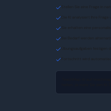
Stellen Sie eine Frage in na
Die KI analysiert Ihre Frage
Sie erhalten eine personalis
Bei Bedarf werden alternat
Übungsaufgaben festigen d
Fortschritt wird automatisc
TeachMap AI auf teachmap.or
helfen. Je mehr Sie den KI-