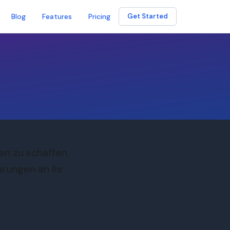
Blog
Features
Pricing
Get Started
gen zu schaffen.
ärungen an Ihr