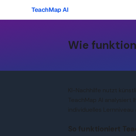
TeachMap AI
Wie funktion
KI-Nachhilfe nutzt künst
TeachMap AI analysiert I
individuelles Lernniveau 
So funktioniert Te