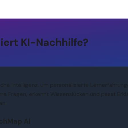
iert KI-Nachhilfe?
liche Intelligenz, um personalisierte Lernerfahrun
hre Fragen, erkennt Wissenslücken und passt Erkl
an.
achMap AI