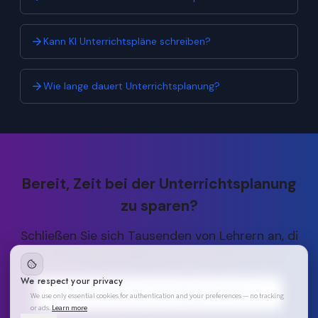
Kann KI Unterrichtspläne schreiben?
Wie lange dauert Unterrichtsplanung?
Bereit, Zeit bei der Unterrichtsplanung
zu sparen?
Schließen Sie sich Tausenden von Lehrern an, di
e TeachMap AI auf teachmap.org nutzen.
We respect your privacy
Jetzt kostenlos bei TeachMap AI starten
We use only essential cookies for authentication and your preferences — no tracking
or ads.
Learn more