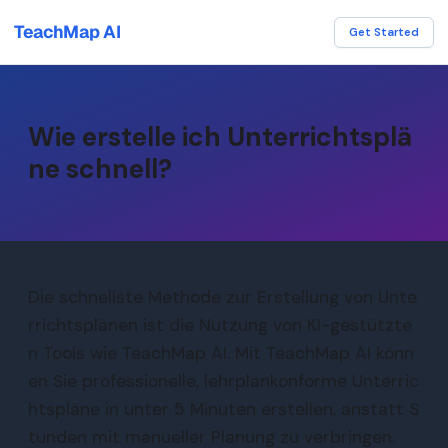
TeachMap AI
Get Started
Wie erstelle ich Unterrichtsplä
ne schnell?
Die schnellste Methode zur Erstellung von Unte
rrichtsplänen ist die Nutzung von KI-gestützte
n Tools wie TeachMap AI. Mit TeachMap AI könn
en Sie professionelle, lehrplankonforme Unterric
htspläne in unter 5 Minuten erstellen, anstatt S
tunden mit manueller Planung zu verbringen.