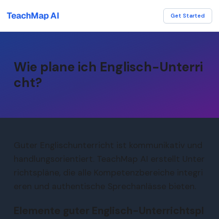
TeachMap AI
Get Started
Wie plane ich Englisch-Unterri
cht?
Guter Englischunterricht ist kommunikativ und
handlungsorientiert. TeachMap AI erstellt Unter
richtspläne, die alle Kompetenzbereiche integri
eren und authentische Sprechanlässe bieten.
Elemente guter Englisch-Unterrichtspl