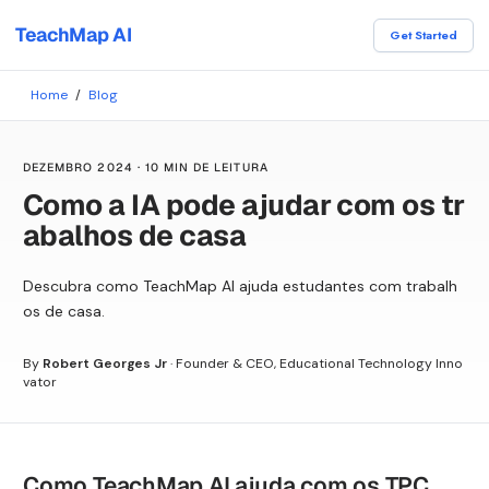
TeachMap AI
Get Started
Home
/
Blog
DEZEMBRO 2024
·
10 MIN DE LEITURA
Como a IA pode ajudar com os tr
abalhos de casa
Descubra como TeachMap AI ajuda estudantes com trabalh
os de casa.
By
Robert Georges Jr
·
Founder & CEO, Educational Technology Inno
vator
Como TeachMap AI ajuda com os TPC