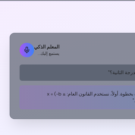
المعلم الذكي
يستمع إليك...
جة الثانية؟"
"سأشرح لك خطوة بخطوة. أولاً، نستخدم القانون العام: x = (-b ±