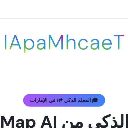
I
A
p
a
M
h
c
a
e
T
🎓 المعلم الذكي #1 في الإمارات
 من TeachMap AI