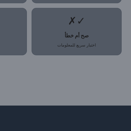
✓✗
صح أم خطأ
اختبار سريع للمعلومات