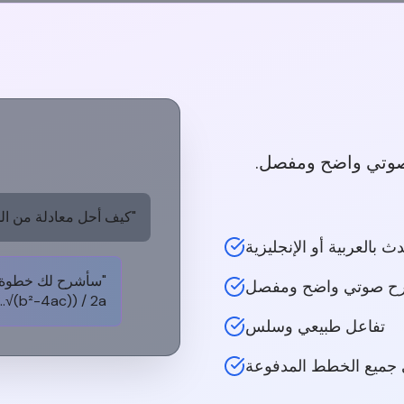
صوتي واضح ومفصل.
"كيف أحل معادلة من الدر
ث بالعربية أو الإنجليزية
ح صوتي واضح ومفصل
√(b²-4ac)) / 2a..."
تفاعل طبيعي وسلس
 جميع الخطط المدفوعة